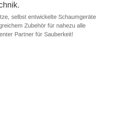
chnik.
ze, selbst entwickelte Schaumgeräte
ngreichem Zubehör für nahezu alle
nter Partner für Sauberkeit!
er-
Weed Ex – To Go –
Z
niger
Pipe Devil
Hoch