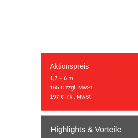
Aktionspreis
1,7 – 6 m
165 € zzgl. MwSt
197 € inkl. MwSt
Highlights & Vorteile