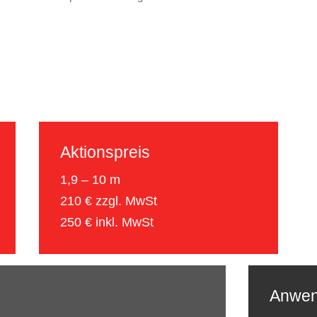
Aktionspreis
1,9 – 10 m
210 € zzgl. MwSt
250 € inkl. MwSt
Anwen