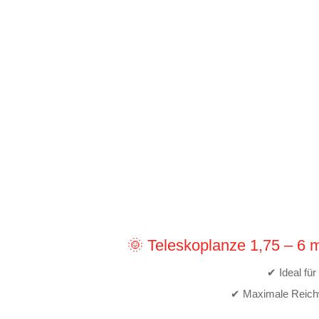
🌞 Teleskoplanze 1,75 – 6 m 
✔ Ideal fü
✔ Maximale Reichwe