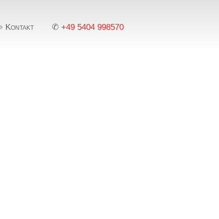
➾ Kontakt
✆
+49 5404 998570